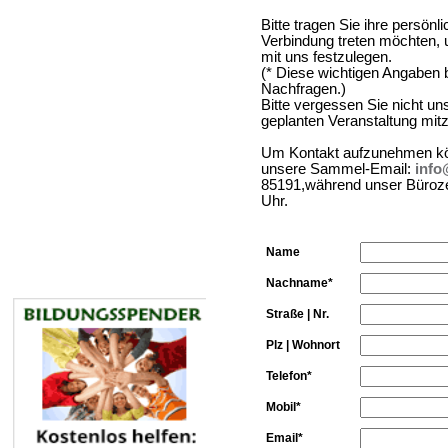
Bitte tragen Sie ihre persönl
Verbindung treten möchten, u
mit uns festzulegen.
(* Diese wichtigen Angaben b
Nachfragen.)
Bitte vergessen Sie nicht un
geplanten Veranstaltung mitz
Um Kontakt aufzunehmen kön
unsere Sammel-Email:
info
85191,während unser Bürozei
Uhr.
Name
Nachname*
Straße | Nr.
Plz | Wohnort
Telefon*
Mobil*
Email*